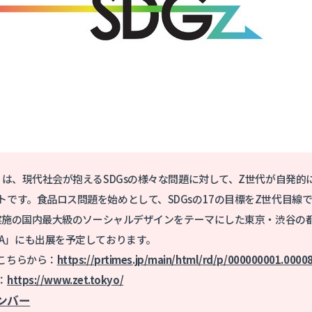
」は、現代社会が抱えるSDGsの様々な問題に対して、Z世代が自発
です。食品ロス問題を始めとして、SDGsの17の目標を
Z
世代目線
に実施の国内最⼤級のソーシャルデザインをテーマにした東京・渋谷の都市
SHIBUYA」にも出展を予定しております。
こちらから：
https://prtimes.jp/main/html/rd/p/000000001.0000
：
https://www.zet.tokyo/
ンバー